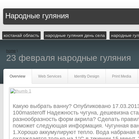
Народные гуляния
костанай область
народные гуляния день села
народные гул
home
\
23 февраля народные гуляния
Overview
Web Services
Identity Design
Print Media
Какую выбрать ванну? Опубликовано 17.03.201
100masteroff Надежность чугуна, дешевизна ст
разнообразность форм акрила? Сделать прави
поможет следующая информация. Чугунная ван
1.Хорошо аккумулируют тепло. Вода набраная 
охлаждается только на 1°С в течении 15 минут.