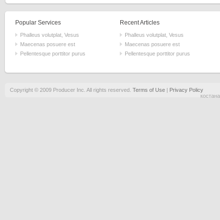
Popular Services
Recent Articles
Phalleus volutplat, Vesus
Phalleus volutplat, Vesus
Maecenas posuere est
Maecenas posuere est
Pellentesque porttitor purus
Pellentesque porttitor purus
Copyright © 2009 Producer Inc. All rights reserved.
Terms of Use
|
Privacy Policy
костана