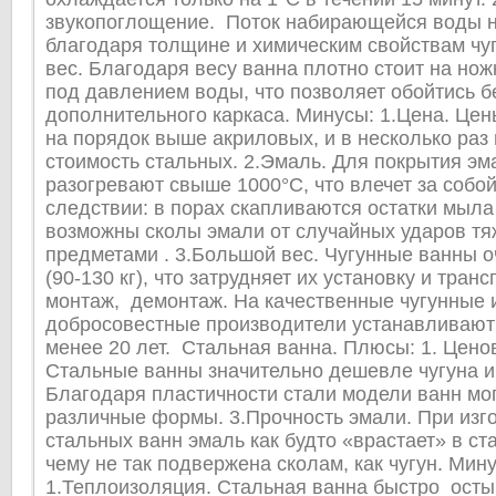
звукопоглощение. Поток набирающейся воды 
благодаря толщине и химическим свойствам чу
вес. Благодаря весу ванна плотно стоит на нож
под давлением воды, что позволяет обойтись б
дополнительного каркаса. Минусы: 1.Цена. Цен
на порядок выше акриловых, и в несколько ра
стоимость стальных. 2.Эмаль. Для покрытия эм
разогревают свыше 1000°С, что влечет за собой
следствии: в порах скапливаются остатки мыла
возможны сколы эмали от случайных ударов т
предметами . 3.Большой вес. Чугунные ванны 
(90-130 кг), что затрудняет их установку и транс
монтаж, демонтаж. На качественные чугунные 
добросовестные производители устанавливают
менее 20 лет. Стальная ванна. Плюсы: 1. Цено
Стальные ванны значительно дешевле чугуна и 
Благодаря пластичности стали модели ванн мо
различные формы. 3.Прочность эмали. При изг
стальных ванн эмаль как будто «врастает» в ст
чему не так подвержена сколам, как чугун. Мин
1.Теплоизоляция. Стальная ванна быстро осты